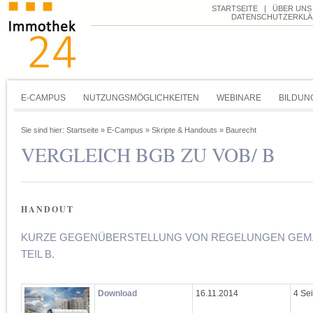
STARTSEITE
|
ÜBER UNS
DATENSCHUTZERKL
E-CAMPUS
NUTZUNGSMÖGLICHKEITEN
WEBINARE
BILDUN
Sie sind hier:
Startseite
»
E-Campus
»
Skripte & Handouts
»
Baurecht
VERGLEICH BGB ZU VOB/ B
HANDOUT
KURZE GEGENÜBERSTELLUNG VON REGELUNGEN GEMÄ
EIL B.
Download
16.11.2014
4 Se