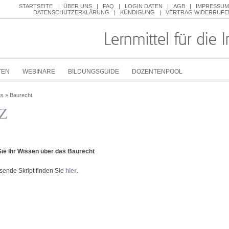
STARTSEITE
|
ÜBER UNS
|
FAQ
|
LOGIN DATEN
|
AGB
|
IMPRESSUM
DATENSCHUTZERKLÄRUNG
|
KÜNDIGUNG
|
VERTRAG WIDERRUFE
TEN
WEBINARE
BILDUNGSGUIDE
DOZENTENPOOL
gs
»
Baurecht
Z
Sie Ihr Wissen über das Baurecht
sende Skript finden Sie
hier
.